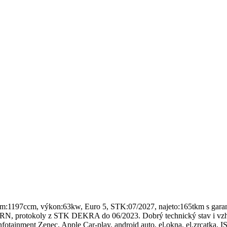
97ccm, výkon:63kw, Euro 5, STK:07/2027, najeto:165tkm s garancí, 2x
RN, protokoly z STK DEKRA do 06/2023. Dobrý technický stav i vzhl
tainment Zenec, Apple Car-play, android auto, el.okna, el.zrcatka, IS