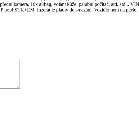
ední kamera, 10x airbag, volant kůže, palubní počítač, atd, atd... VI
 popř STK+EM. Inzerát je platný do smazání. Vozidlo není na ploše.