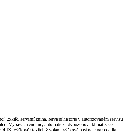
klíč, servisní kniha, servisní historie v autorizovaném servisu
ed. Výbava:Trendline, automatická dvouzónová klimatizace,
OFIX, výškově stavitelný volant, výškově nastavitelná sedadla,