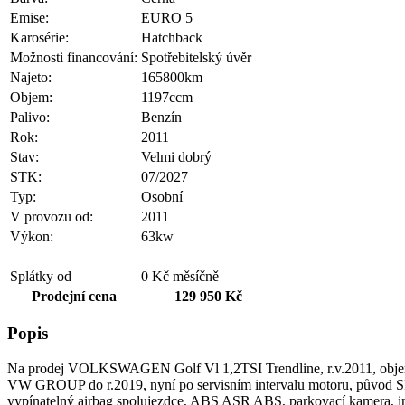
Emise:
EURO 5
Karosérie:
Hatchback
Možnosti financování:
Spotřebitelský úvěr
Najeto:
165800km
Objem:
1197ccm
Palivo:
Benzín
Rok:
2011
Stav:
Velmi dobrý
STK:
07/2027
Typ:
Osobní
V provozu od:
2011
Výkon:
63kw
Splátky od
0 Kč měsíčně
Prodejní cena
129 950 Kč
Popis
Na prodej VOLKSWAGEN Golf Vl 1,2TSI Trendline, r.v.2011, objem:11
VW GROUP do r.2019, nyní po servisním intervalu motoru, původ S
vypínatelný airbag spolujezdce, ABS ASR ABS, parkovací kamera, info