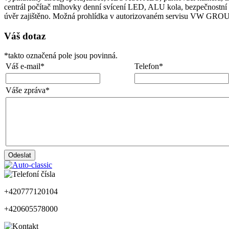
centrál počítač mlhovky denní svícení LED, ALU kola, bezpečnostní př
úvěr zajištěno. Možná prohlídka v autorizovaném servisu VW GROUP
Váš dotaz
*
takto označená pole jsou povinná.
Váš e-mail
*
Telefon
*
Váše zpráva
*
+420777120104
+420605578000