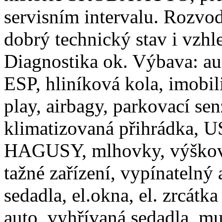
servisním intervalu. Rozvo
dobrý technický stav i vzhl
Diagnostika ok. Výbava: a
ESP, hliníková kola, imobil
play, airbagy, parkovací se
klimatizovaná přihrádka, U
HAGUSY, mlhovky, výškově 
tažné zařízení, vypínatelný 
sedadla, el.okna, el. zrcátk
auto, vyhřívaná sedadla, mu