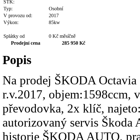
STK:
Typ:
Osobní
V provozu od:
2017
Výkon:
85kw
Splátky od
0 Kč měsíčně
Prodejní cena
285 950 Kč
Popis
Na prodej ŠKODA Octavia 
r.v.2017, objem:1598ccm, 
převodovka, 2x klíč, najeto
autorizovaný servis Škoda A
historie ŠKODA AUTO, prav